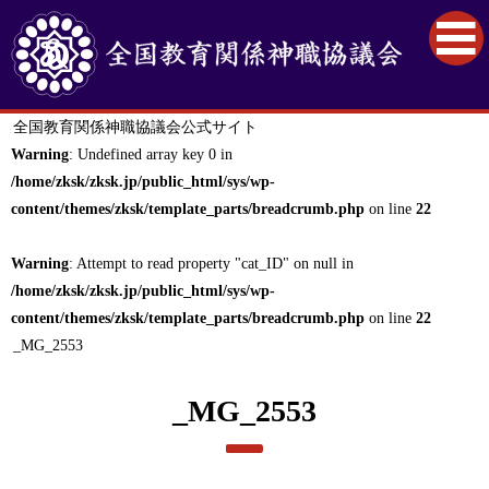
全国教育関係神職協議会公式サイト
Warning
: Undefined array key 0 in
/home/zksk/zksk.jp/public_html/sys/wp-
content/themes/zksk/template_parts/breadcrumb.php
on line
22
Warning
: Attempt to read property "cat_ID" on null in
/home/zksk/zksk.jp/public_html/sys/wp-
content/themes/zksk/template_parts/breadcrumb.php
on line
22
_MG_2553
_MG_2553